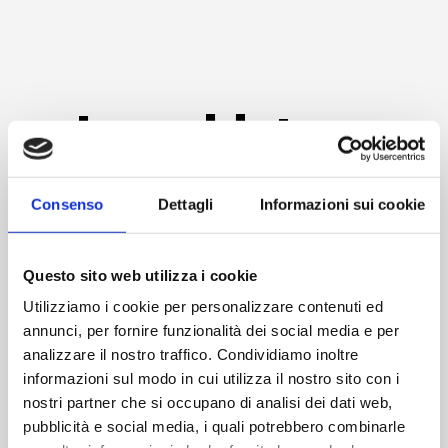
Le saldature
B.MAK
Consenso
Dettagli
Informazioni sui cookie
I particolari che noi produciamo seguono
rigorosi standard qualitativi come la
Questo sito web utilizza i cookie
qualifica dei collaboratori e le certificazioni
Utilizziamo i cookie per personalizzare contenuti ed
dei processi di Saldatura.
annunci, per fornire funzionalità dei social media e per
analizzare il nostro traffico. Condividiamo inoltre
informazioni sul modo in cui utilizza il nostro sito con i
nostri partner che si occupano di analisi dei dati web,
pubblicità e social media, i quali potrebbero combinarle