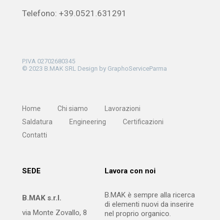
Telefono: +39.0521.631291
P.IVA 02702680345
© 2023 B.MAK SRL Design by
GraphoServiceParma
Home
Chi siamo
Lavorazioni
Saldatura
Engineering
Certificazioni
Contatti
SEDE
Lavora con noi
B.MAK è sempre alla ricerca
B.MAK s.r.l.
di elementi nuovi da inserire
via Monte Zovallo, 8
nel proprio organico.